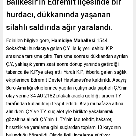
Balıkesir’in Edremit ilçesinde bir
hurdacı, dükkanında yaşanan
silahlı saldırıda ağır yaralandı.
Edinilen bilgiye göre,
Hamidiye Mahallesi
1544
Sokak’taki hurdacıya gelen Ç.Y. ile iş yeri sahibi K.P.
arasında tartışma çıktı. Tartışma sonrası dükkandan ayrılan
Ç.Y., yaklaşık yarım saat sonra dönüp yanında getirdiği
tabanca ile K.P.’ye ateş etti. Yaralı K.P., ihbarla gelen sağlık
ekiplerince Edremit Devlet Hastanesi’ne kaldırıldı. Asayiş
Büro Amirliği ekiplerince yapılan çalışmada şüpheli Ç.Y.’nin
olay yerine 34 AU 2182 plakalı araçla geldiği, aracın T.Y.
tarafından kullanıldığı tespit edildi. Araç muhafaza altına
alınırken, Ç.Y. ve T.Y. suç aletiyle birlikte yakalanarak
gözaltına alındı. Ç.Y.’nin 1, T.Y.’nin ise tehdit, hakaret,
hırsızlık ve yaralama gibi suçlardan toplam 13 kaydının
bulunduğu öğrenildi. Olayla ilgili inceleme sürüyor.