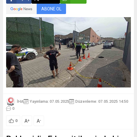
ABONE OL
İHA
Yayınlama: 07.05.2025
Düzenleme: 07.05.2025 14:50
0
A
A
+
-
0