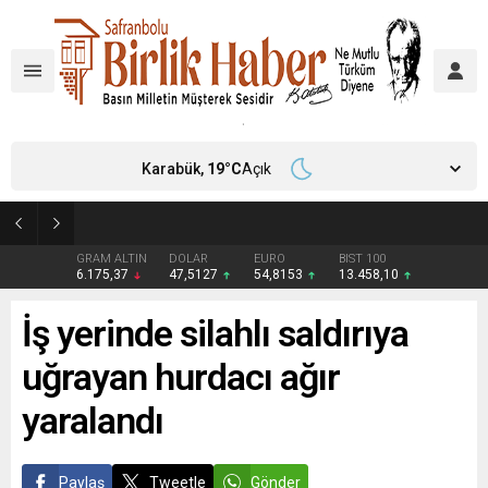
Karabük,
19
°C
Açık
Aile ve Sosyal Hizmetler İl Müdürlüğü’nden Yeni Doğan Bebekler İçin Destek Çantası
GRAM ALTIN
DOLAR
EURO
BIST 100
6.175,37
47,5127
54,8153
13.458,10
İş yerinde silahlı saldırıya
uğrayan hurdacı ağır
yaralandı
Paylaş
Tweetle
Gönder