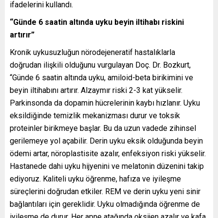
ifadelerini kullandı.
“Günde 6 saatin altında uyku beyin iltihabı riskini
artırır”
Kronik uykusuzluğun nörodejeneratif hastalıklarla
doğrudan ilişkili olduğunu vurgulayan Doç. Dr. Bozkurt,
“Günde 6 saatin altında uyku, amiloid-beta birikimini ve
beyin iltihabını artırır. Alzaymır riski 2-3 kat yükselir.
Parkinsonda da dopamin hücrelerinin kaybı hızlanır. Uyku
eksildiğinde temizlik mekanizması durur ve toksik
proteinler birikmeye başlar. Bu da uzun vadede zihinsel
gerilemeye yol açabilir. Derin uyku eksik olduğunda beyin
ödemi artar, nöroplastisite azalır, enfeksiyon riski yükselir.
Hastanede dahi uyku hijyenini ve melatonin düzenini takip
ediyoruz. Kaliteli uyku öğrenme, hafıza ve iyileşme
süreçlerini doğrudan etkiler. REM ve derin uyku yeni sinir
bağlantıları için gereklidir. Uyku olmadığında öğrenme de
iyileşme de durur. Her apne atağında oksijen azalır ve kafa