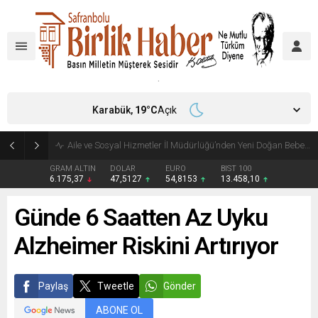
Karabük,
19
°C
Açık
Aile ve Sosyal Hizmetler İl Müdürlüğü’nden Yeni Doğan Bebekler İçin Destek Çantası
GRAM ALTIN
DOLAR
EURO
BIST 100
6.175,37
47,5127
54,8153
13.458,10
Günde 6 Saatten Az Uyku
Alzheimer Riskini Artırıyor
Paylaş
Tweetle
Gönder
ABONE OL