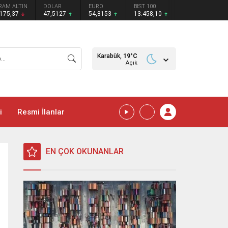
RAM ALTIN
DOLAR
EURO
BIST 100
.175,37
47,5127
54,8153
13.458,10
Karabük,
19
°C
Açık
i
Resmi İlanlar
EN ÇOK OKUNANLAR