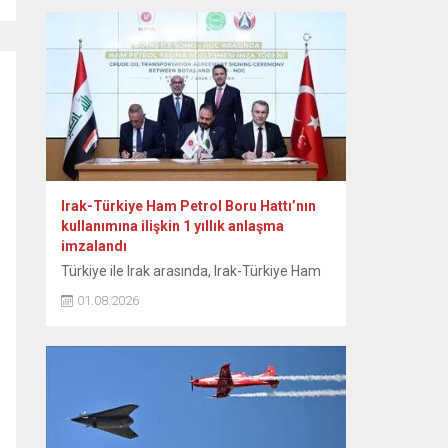
otomobil pazarına ilişkin verilere yer verildi.
Bu yılın ocak-temmuz döneminde yeni
otomobil satışlarının geçen yılın aynı
dönemine göre yüzde 10 artışla 815...
Irak-Türkiye Ham Petrol Boru Hattı’nın
kullanımına ilişkin 1 yıllık anlaşma
imzalandı
Türkiye ile Irak arasında, Irak-Türkiye Ham
Petrol Boru Hattı’nın etkin kullanımını
01.08.2026
sağlamak amacıyla günlük 750 bin varillik
kapasiteyi kapsayan 1 yıllık anlaşma
imzalandı. Enerji ve Tabii Kaynaklar
Bakanlığından yapılan açıklamaya göre,
Enerji ve Tabii Kaynaklar Bakanı Alparslan
Bayraktar, Irak Petrol Bakanı Basim
Muhammed Hüdeyir ve beraberindeki