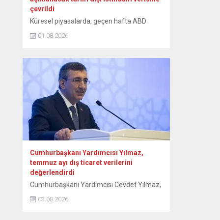
çevrildi
Küresel piyasalarda, geçen hafta ABD
Merkez Bankası (Fed) başta olmak üzere
01.08.2026
merkez bankalarının faiz kararları, Orta
Doğu’da devam eden jeopolitik
gelişmelerle karışık seyir izlenirken, gözler
ABD’de açıklanacak tarım dışı istihdam
verisine çevrildi. Orta Doğu’ya ilişkin haber
akışından gelen karışık sinyaller, teknoloji
hisselerindeki sert dalgalanmalar,
açıklanan bilançolar ve önde gelen
merkez...
Cumhurbaşkanı Yardımcısı Yılmaz,
temmuz ayı dış ticaret verilerini
değerlendirdi
Cumhurbaşkanı Yardımcısı Cevdet Yılmaz,
“Çatışma ortamının etkisiyle dünya
03.08.2026
ticaretindeki zayıf görünümün sürdüğü bu
dönemde, Türkiye’nin ihracatı güçlü üretim