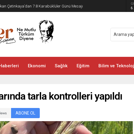
G
kan Çetinkaya’dan 7.8 Karabüklüler Günü Mesajı
6
Haberleri
Ekonomi
Sağlık
Eğitim
Bilim ve Teknoloj
rında tarla kontrolleri yapıldı
ABONE OL