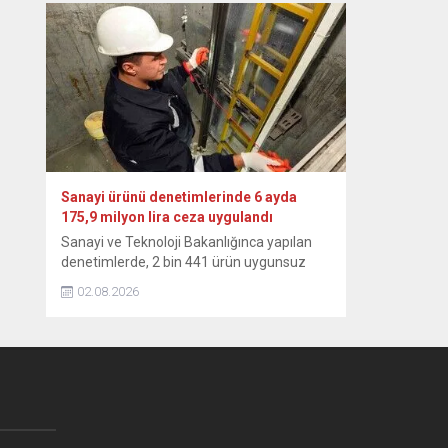
altyapısı sayesinde yüksek seviyesini
sürdürmektedir.” ifadesini kullandı. Yılmaz,
NSosyal hesabından, temmuz ayı dış
ticaret verilerine ilişkin paylaşımda
bulundu. “Küresel belirsizlikler ve çatışma
ortamının etkisiyle dünya ticaretindeki
zayıf görünümün sürdüğü bu dönemde,
Türkiye’nin...
Sanayi ürünü denetimlerinde 6 ayda
175,9 milyon lira ceza uygulandı
Sanayi ve Teknoloji Bakanlığınca yapılan
denetimlerde, 2 bin 441 ürün uygunsuz
bulundu, 105 farklı marka ve model
02.08.2026
hakkında toplatma kararı ver Sanayi ve
Teknoloji Bakanlığı, yılın ilk 6 aylık
döneminde 26 bin 310 sanayi ürününü
denetledi, uygunsuz bulunan 2 bin 441’i
için 175 milyon 898 bin 583 lira idari para...