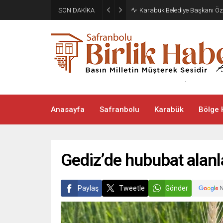
SON DAKİKA
Karabük Belediye Başkanı Öz
Anasayfa
Safranbolu
Karabük
Bölge 
Gediz’de hububat alanla
Paylaş
Tweetle
Gönder