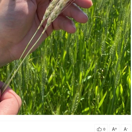
A
A
+
-
0