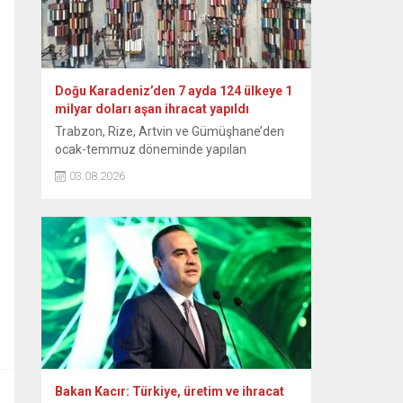
Doğu Karadeniz’den 7 ayda 124 ülkeye 1
milyar doları aşan ihracat yapıldı
Trabzon, Rize, Artvin ve Gümüşhane’den
ocak-temmuz döneminde yapılan
ihracattan geçen yılın aynı dönemine göre
03.08.2026
yüzde 18’lik artışla 1 milyar 92 milyon 760
bin 838 dolar kazanç elde edildi. Doğu
Karadeniz İhracatçılar Birliği (DKİB)
Yönetim Kurulu Başkanı Selçuk İskender,
yaptığı yazılı açıklamada, bu yılın 7 aylık
döneminde Trabzon’dan 841 milyon 470...
Bakan Kacır: Türkiye, üretim ve ihracat