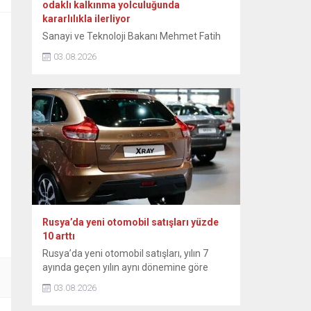
odaklı kalkınma yolculuğunda
kararlılıkla ilerliyor
Sanayi ve Teknoloji Bakanı Mehmet Fatih
Kacır, Türkiye’nin ihracatta güçlü
03.08.2026
performansının sürdüğünü belirtti. Kacır,
NSosyal hesabından yaptığı paylaşımda
temmuz ayı ihracat rakamlarını
değerlendirdi. Sanayicinin katma değerli
üretimi sürdürdüğünü ifade eden Kacır,
şunları kaydetti: “İhracatta güçlü
performansımız devam ediyor.
Temmuzda ihracat, geçen yılın aynı ayına
göre yüzde 2,9 artarak 25,6 milyar...
Rusya’da yeni otomobil satışları yüzde
10 arttı
Rusya’da yeni otomobil satışları, yılın 7
ayında geçen yılın aynı dönemine göre
yüzde 10 artarak 815 bin 100’e ulaştı.
03.08.2026
Rusya Sanayi ve Ticaret Bakanlığından
yapılan yazılı açıklamada, ülkedeki