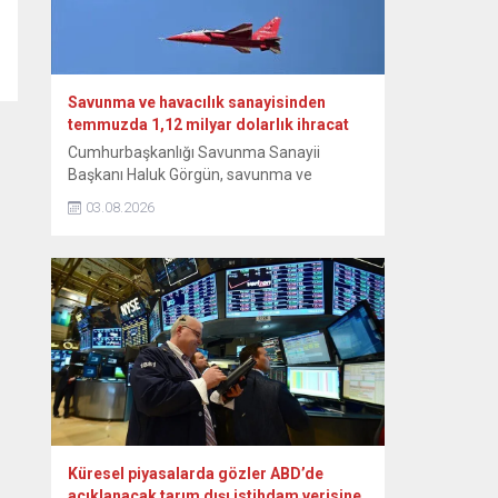
heyetle Bakanlıkta bir araya...
Savunma ve havacılık sanayisinden
temmuzda 1,12 milyar dolarlık ihracat
Cumhurbaşkanlığı Savunma Sanayii
Başkanı Haluk Görgün, savunma ve
havacılık sanayisi sektörünün temmuz
03.08.2026
ayında geçen yılın aynı ayına göre yüzde
14,4 artışla 1,12 milyar dolarlık ihracat
gerçekleştirdiğini bildirdi. Görgün, NSosyal
hesabından yaptığı paylaşımda, Türk
savunma ve havacılık sanayisi sektörünün
ihracat verilerine ilişkin bilgi verdi. Sektörün
temmuz ayında da ihracattaki istikrarlı
yükselişini...
Küresel piyasalarda gözler ABD’de
açıklanacak tarım dışı istihdam verisine