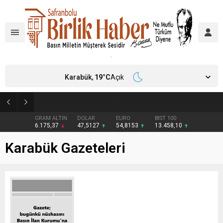
Karabük,
19
°C
Açık
Türkiye, Suudi Arabistan ve Pakistan Ortak Savunma Anlaşması imzaladı
GRAM ALTIN
DOLAR
EURO
BIST 100
6.175,37
47,5127
54,8153
13.458,10
Karabük Gazeteleri