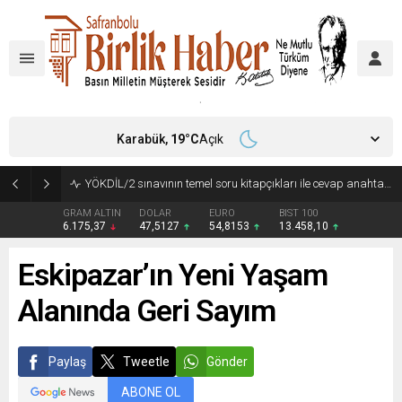
Karabük,
19
°C
Açık
YÖKDİL/2 sınavının temel soru kitapçıkları ile cevap anahtarları yayımlandı
GRAM ALTIN
DOLAR
EURO
BIST 100
6.175,37
47,5127
54,8153
13.458,10
Eskipazar’ın Yeni Yaşam
Alanında Geri Sayım
Paylaş
Tweetle
Gönder
ABONE OL