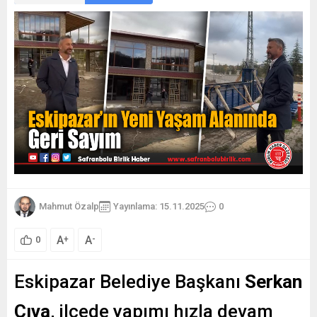
Mahmut Özalp
Yayınlama: 15.11.2025
0
A
A
+
-
0
Eskipazar Belediye Başkanı
Serkan
Cıva
, ilçede yapımı hızla devam