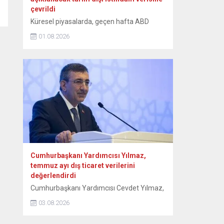
çevrildi
Küresel piyasalarda, geçen hafta ABD
Merkez Bankası (Fed) başta olmak üzere
01.08.2026
merkez bankalarının faiz kararları, Orta
Doğu’da devam eden jeopolitik
gelişmelerle karışık seyir izlenirken, gözler
ABD’de açıklanacak tarım dışı istihdam
verisine çevrildi. Orta Doğu’ya ilişkin haber
akışından gelen karışık sinyaller, teknoloji
hisselerindeki sert dalgalanmalar,
açıklanan bilançolar ve önde gelen
merkez...
Cumhurbaşkanı Yardımcısı Yılmaz,
temmuz ayı dış ticaret verilerini
değerlendirdi
Cumhurbaşkanı Yardımcısı Cevdet Yılmaz,
“Çatışma ortamının etkisiyle dünya
03.08.2026
ticaretindeki zayıf görünümün sürdüğü bu
dönemde, Türkiye’nin ihracatı güçlü üretim