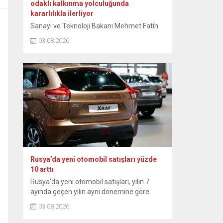
odaklı kalkınma yolculuğunda
kararlılıkla ilerliyor
Sanayi ve Teknoloji Bakanı Mehmet Fatih
Kacır, Türkiye’nin ihracatta güçlü
03.08.2026
performansının sürdüğünü belirtti. Kacır,
NSosyal hesabından yaptığı paylaşımda
temmuz ayı ihracat rakamlarını
değerlendirdi. Sanayicinin katma değerli
üretimi sürdürdüğünü ifade eden Kacır,
şunları kaydetti: “İhracatta güçlü
performansımız devam ediyor.
Temmuzda ihracat, geçen yılın aynı ayına
göre yüzde 2,9 artarak 25,6 milyar...
Rusya’da yeni otomobil satışları yüzde
10 arttı
Rusya’da yeni otomobil satışları, yılın 7
ayında geçen yılın aynı dönemine göre
yüzde 10 artarak 815 bin 100’e ulaştı.
03.08.2026
Rusya Sanayi ve Ticaret Bakanlığından
yapılan yazılı açıklamada, ülkedeki