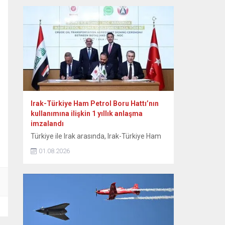
otomobil pazarına ilişkin verilere yer verildi.
Bu yılın ocak-temmuz döneminde yeni
otomobil satışlarının geçen yılın aynı
dönemine göre yüzde 10 artışla 815...
Irak-Türkiye Ham Petrol Boru Hattı’nın
kullanımına ilişkin 1 yıllık anlaşma
imzalandı
Türkiye ile Irak arasında, Irak-Türkiye Ham
Petrol Boru Hattı’nın etkin kullanımını
01.08.2026
sağlamak amacıyla günlük 750 bin varillik
kapasiteyi kapsayan 1 yıllık anlaşma
imzalandı. Enerji ve Tabii Kaynaklar
Bakanlığından yapılan açıklamaya göre,
Enerji ve Tabii Kaynaklar Bakanı Alparslan
Bayraktar, Irak Petrol Bakanı Basim
Muhammed Hüdeyir ve beraberindeki