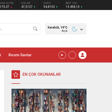
RAM ALTIN
DOLAR
EURO
BIST 100
.175,37
47,5127
54,8153
13.458,10
Karabük,
19
°C
Açık
i
Resmi İlanlar
EN ÇOK OKUNANLAR