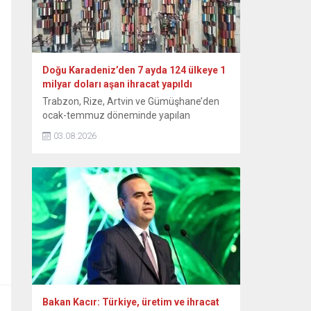
Doğu Karadeniz’den 7 ayda 124 ülkeye 1
milyar doları aşan ihracat yapıldı
Trabzon, Rize, Artvin ve Gümüşhane’den
ocak-temmuz döneminde yapılan
ihracattan geçen yılın aynı dönemine göre
03.08.2026
yüzde 18’lik artışla 1 milyar 92 milyon 760
bin 838 dolar kazanç elde edildi. Doğu
Karadeniz İhracatçılar Birliği (DKİB)
Yönetim Kurulu Başkanı Selçuk İskender,
yaptığı yazılı açıklamada, bu yılın 7 aylık
döneminde Trabzon’dan 841 milyon 470...
Bakan Kacır: Türkiye, üretim ve ihracat