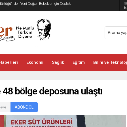
üdürlüğü’nden Yeni Doğan Bebekler İçin Destek
G
6
Haberleri
Ekonomi
Sağlık
Eğitim
Bilim ve Teknoloj
e 48 bölge deposuna ulaştı
ABONE OL