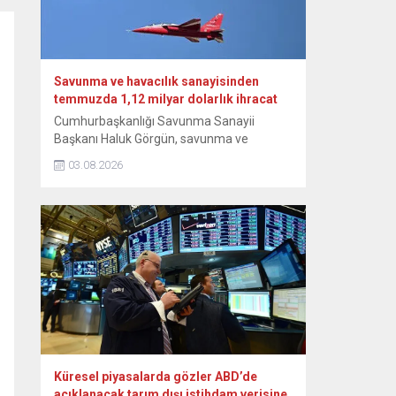
heyetle Bakanlıkta bir araya...
Savunma ve havacılık sanayisinden
temmuzda 1,12 milyar dolarlık ihracat
Cumhurbaşkanlığı Savunma Sanayii
Başkanı Haluk Görgün, savunma ve
havacılık sanayisi sektörünün temmuz
03.08.2026
ayında geçen yılın aynı ayına göre yüzde
14,4 artışla 1,12 milyar dolarlık ihracat
gerçekleştirdiğini bildirdi. Görgün, NSosyal
hesabından yaptığı paylaşımda, Türk
savunma ve havacılık sanayisi sektörünün
ihracat verilerine ilişkin bilgi verdi. Sektörün
temmuz ayında da ihracattaki istikrarlı
yükselişini...
Küresel piyasalarda gözler ABD’de
açıklanacak tarım dışı istihdam verisine