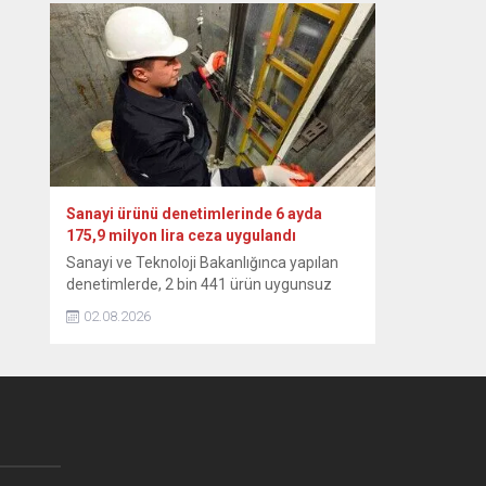
altyapısı sayesinde yüksek seviyesini
sürdürmektedir.” ifadesini kullandı. Yılmaz,
NSosyal hesabından, temmuz ayı dış
ticaret verilerine ilişkin paylaşımda
bulundu. “Küresel belirsizlikler ve çatışma
ortamının etkisiyle dünya ticaretindeki
zayıf görünümün sürdüğü bu dönemde,
Türkiye’nin...
Sanayi ürünü denetimlerinde 6 ayda
175,9 milyon lira ceza uygulandı
Sanayi ve Teknoloji Bakanlığınca yapılan
denetimlerde, 2 bin 441 ürün uygunsuz
bulundu, 105 farklı marka ve model
02.08.2026
hakkında toplatma kararı ver Sanayi ve
Teknoloji Bakanlığı, yılın ilk 6 aylık
döneminde 26 bin 310 sanayi ürününü
denetledi, uygunsuz bulunan 2 bin 441’i
için 175 milyon 898 bin 583 lira idari para...