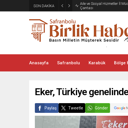
Aile ve Sosyal Hizmetler İl M
SON DAKİKA
Çantası
Anasayfa
Safranbolu
Karabük
Bölge 
Eker, Türkiye genelind
Paylaş
Tweetle
Gönder