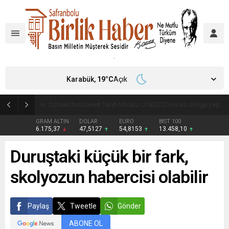
Karabük,
19
°C
Açık
Özbekistan Devlet Tarih Müzesi UNESCO mirası simge yapıları arasında
GRAM ALTIN
DOLAR
EURO
BIST 100
6.175,37
47,5127
54,8153
13.458,10
Duruştaki küçük bir fark,
skolyozun habercisi olabilir
Paylaş
Tweetle
Gönder
ABONE OL