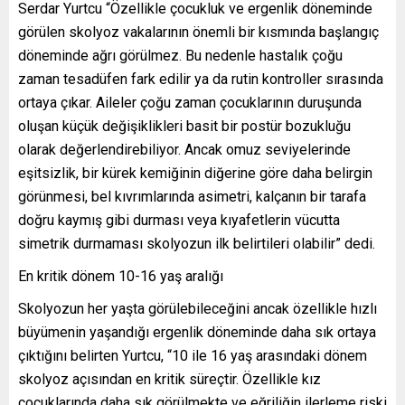
Serdar Yurtcu “Özellikle çocukluk ve ergenlik döneminde
görülen skolyoz vakalarının önemli bir kısmında başlangıç
döneminde ağrı görülmez. Bu nedenle hastalık çoğu
zaman tesadüfen fark edilir ya da rutin kontroller sırasında
ortaya çıkar. Aileler çoğu zaman çocuklarının duruşunda
oluşan küçük değişiklikleri basit bir postür bozukluğu
olarak değerlendirebiliyor. Ancak omuz seviyelerinde
eşitsizlik, bir kürek kemiğinin diğerine göre daha belirgin
görünmesi, bel kıvrımlarında asimetri, kalçanın bir tarafa
doğru kaymış gibi durması veya kıyafetlerin vücutta
simetrik durmaması skolyozun ilk belirtileri olabilir” dedi.
En kritik dönem 10-16 yaş aralığı
Skolyozun her yaşta görülebileceğini ancak özellikle hızlı
büyümenin yaşandığı ergenlik döneminde daha sık ortaya
çıktığını belirten Yurtcu, “10 ile 16 yaş arasındaki dönem
skolyoz açısından en kritik süreçtir. Özellikle kız
çocuklarında daha sık görülmekte ve eğriliğin ilerleme riski