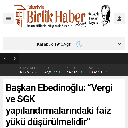
Karabük,
19
°C
Açık
Çiftçilerin internet kullanımı 10 yılda iki katını aştı
GRAM ALTIN
DOLAR
EURO
BIST 100
6.175,37
47,5127
54,8153
13.458,10
Başkan Ebedinoğlu: ’’Vergi
ve SGK
yapılandırmalarındaki faiz
yükü düşürülmelidir’’