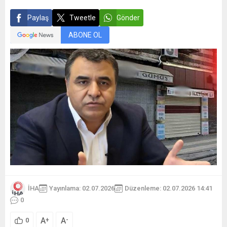
Paylaş
Tweetle
Gönder
ABONE OL
İHA
Yayınlama: 02.07.2026
Düzenleme: 02.07.2026 14:41
0
A
A
+
-
0