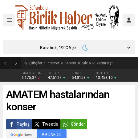
Karabük,
19
°C
Açık
Çiftçilerin internet kullanımı 10 yılda iki katını aştı
GRAM ALTIN
DOLAR
EURO
BIST 100
6.175,37
47,5127
54,8153
13.458,10
AMATEM hastalarından
konser
Paylaş
Tweetle
Gönder
ABONE OL