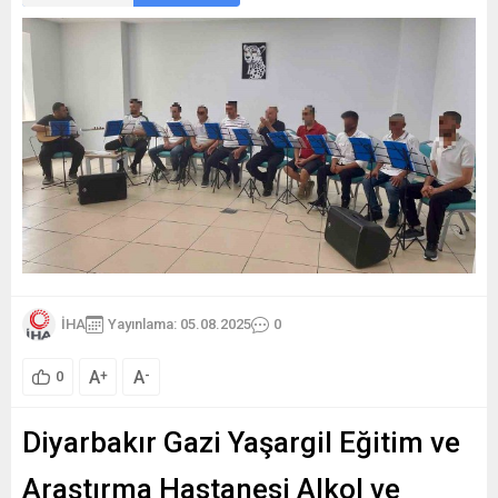
İHA
Yayınlama: 05.08.2025
0
A
A
+
-
0
Diyarbakır Gazi Yaşargil Eğitim ve
Araştırma Hastanesi Alkol ve