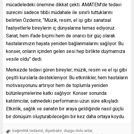
mücadeledeki önemine dikkat çekti. AMATEM’de tedavi
sürecini sadece tıbbi müdahale ile sınırlı tuttuklarını
belirten Özdemir, “Müzik, resim, el işi gibi sanatsal
faaliyetlerle bireylerin iç dünyalarına temas ediyoruz.
Sanat, hem ifade biçimi hem de onarıcı bir güç olarak
hastalarımızın hayata yeniden bağlanmalarını sağlıyor. Bu
konser, onların içinden gelen sesi hep birlikte duymamıza
vesile oldu” dedi.
Merkezde tedavi gören bireyler; müzik, resim ve el işi gibi
çeşitli kurslarla destekleniyor. Bu etkinlikler, hem hastaların
motivasyonunu artırıyor hem de toplumla yeniden
bütünleşmelerine katkı sağlıyor. Konser sonunda
katılımcılar, sahnedeki performansı uzun süre alkışladı.
Etkinlik, sağlık ve sanatın bir araya geldiğinde nasıl güçlü
bir dönüşüm oluşturabileceğini bir kez daha ortaya koydu.
bağımlılık tedavisi
diyarbakır
duygu dolu anlar
,
,
,