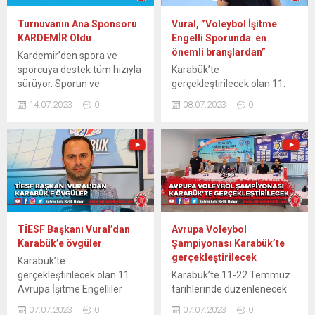
Turnuvanın Ana Sponsoru
Vural, ”Voleybol İşitme
KARDEMİR Oldu
Engelli Sporunda en
önemli branşlardan”
Kardemir’den spora ve
sporcuya destek tüm hızıyla
Karabük’te
sürüyor. Sporun ve
gerçekleştirilecek olan 11.
sporcunun her zaman
Avrupa İşitme Engelliler
14.07.2023
0
08.07.2023
0
yanında yer alan Kardemir,
Voleybol Şampiyonası
bu sefer de Karabük’te
sebebiyle bir süredir
düzenlenen 11. Avrupa
Karabük’te bulunan Türkiye
İşitme Engelliler Voleybol
İşitme Engelliler Spor
Şampiyonası’na destek oldu.
Federasyonu (TİESF)
11. Avrupa İşitme Engelliler
Başkanı Kerim Vural,
Voleybol Şampiyonası ilk
voleybolun İşitme Engelli
maçı Ukrayna ve Polonya
Sporunda en önemli
erkek milli takımları arasında
branşlardan biri olduğunu
TİESF Başkanı Vural’dan
Avrupa Voleybol
oynandı. Yeni Mahalle Spor
belirtti. TİESF Başkanı Kerim
Karabük’e övgüler
Şampiyonası Karabük’te
Salonu’nda...
Vural, 11. Avrupa İşitme
gerçekleştirilecek
Karabük’te
Engelliler Voleybol
gerçekleştirilecek olan 11.
Karabük’te 11-22 Temmuz
Şampiyonası’nın
Avrupa İşitme Engelliler
tarihlerinde düzenlenecek
Karabük’ün tanıtımına katkı
Voleybol Şampiyonası
olan 11. Avrupa İşitme
sağlayacağını belirterek,
07.07.2023
0
07.07.2023
0