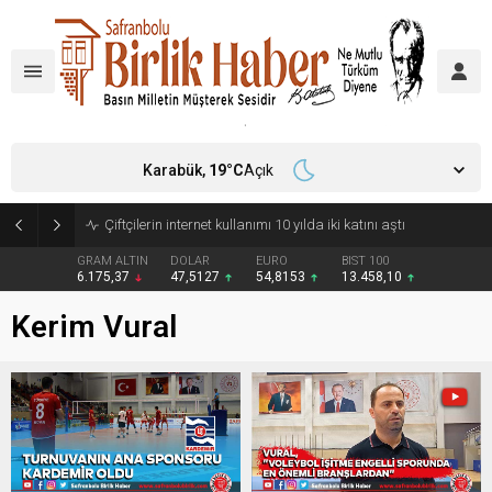
Karabük,
19
°C
Açık
Çiftçilerin internet kullanımı 10 yılda iki katını aştı
GRAM ALTIN
DOLAR
EURO
BIST 100
6.175,37
47,5127
54,8153
13.458,10
Kerim Vural