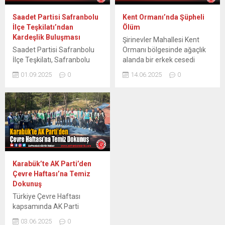
Saadet Partisi Safranbolu
Kent Ormanı’nda Şüpheli
İlçe Teşkilatı’ndan
Ölüm
Kardeşlik Buluşması
Şirinevler Mahallesi Kent
Saadet Partisi Safranbolu
Ormanı bölgesinde ağaçlık
İlçe Teşkilatı, Safranbolu
alanda bir erkek cesedi
Kent Ormanı’nda
bulundu; olayla ilgili
01.09.2025
0
14.06.2025
0
düzenlenen Kardeşlik
soruşturma başlatıldı.
Buluşması Pikniğinde Genel
Karabük’te ormanlık alanda
Başkan Mahmut Arıkan’ı
meydana gelen şüpheli
ağırladı. Piknik programı,
ölüm vakası kentte endişe
yoğun katılım ve coşku ile
yarattı. Şirinevler Mahallesi
gerçekleşirken, katılımcılar
Kent Orman mevkiinde öğle
arasında birlik ve beraberlik
saatlerinde güvenlik
duygusu pekiştirildi. Etkinlik
görevlileri tarafından bir
sırasında ülke ve bölge
ağaca yaslı halde bulunan
Karabük’te AK Parti’den
sorunları ile çözüm yolları
erkek cesedi, ekipleri
Çevre Haftası’na Temiz
üzerine istişareler de yapıldı.
harekete geçirdi. Güvenlik
Dokunuş
Mahmut Arıkan’a Teşekkür
Görevlileri Fark Etti...
Türkiye Çevre Haftası
Genel Başkan...
kapsamında AK Parti
Karabük İl Teşkilatı, çevre
03.06.2025
0