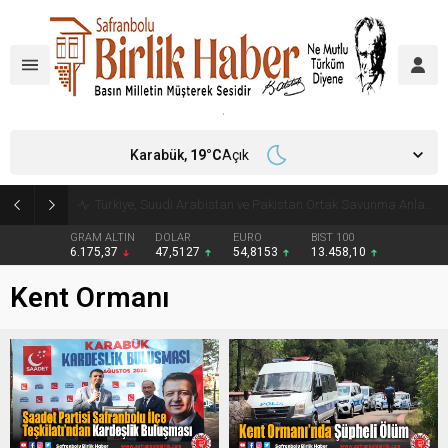
Karabük,
19
°C
Açık
Türkiye, Suudi Arabistan ve Pakistan Ortak Savunma Anlaşması imzaladı
GRAM ALTIN
DOLAR
EURO
BIST 100
6.175,37
47,5127
54,8153
13.458,10
Kent Ormanı