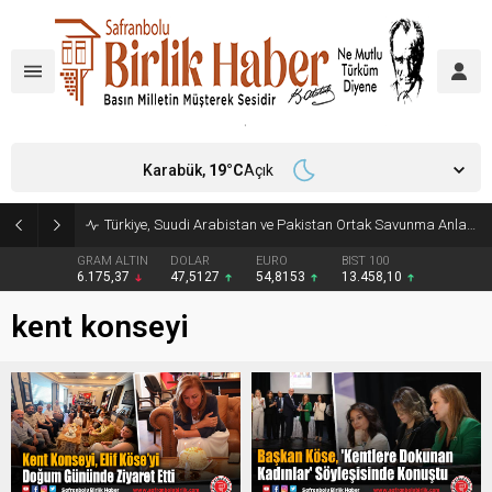
Karabük,
19
°C
Açık
Türkiye, Suudi Arabistan ve Pakistan Ortak Savunma Anlaşması imzaladı
GRAM ALTIN
DOLAR
EURO
BIST 100
6.175,37
47,5127
54,8153
13.458,10
kent konseyi