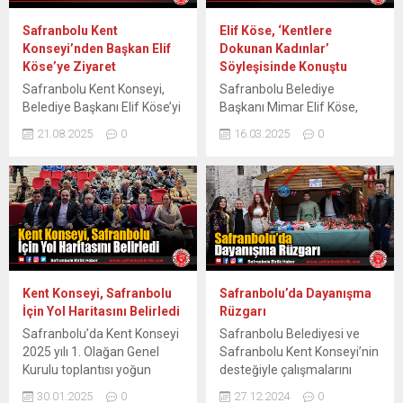
Safranbolu Kent
Elif Köse, ‘Kentlere
Konseyi’nden Başkan Elif
Dokunan Kadınlar’
Köse’ye Ziyaret
Söyleşisinde Konuştu
Safranbolu Kent Konseyi,
Safranbolu Belediye
Belediye Başkanı Elif Köse’yi
Başkanı Mimar Elif Köse,
ziyaret ederek projelerini
Eskişehir Odunpazarı
21.08.2025
0
16.03.2025
0
sundu ve doğum gününü
Belediyesi ve Odunpazarı
kutladı. Safranbolu Kent
Kent Konseyi Kadın Meclisi
Konseyi, Belediye Başkanı
tarafından düzenlenen
Mimar Elif Köse’yi
“Kentlere Dokunan Kadınlar”
makamında ziyaret ederek,
söyleşisine katılarak,
kentle ilgili önemli projelerini
Safranbolu’da hayata
paylaştı. Konsey üyeleri
geçirdiği pozitif ayrımcılık ve
ayrıca Başkan Köse’nin yeni
sosyal belediyecilik
yaşını kutladı. Afetlere Karşı
projelerini anlattı. Kadınların
Kent Konseyi, Safranbolu
Safranbolu’da Dayanışma
Dernekler Birliği ve Tarihi
toplumsal hayatta daha
İçin Yol Haritasını Belirledi
Rüzgarı
Çarşı Projeleri Ziyarette,
güçlü bir yer edinmesi için
Safranbolu’da Kent Konseyi
Safranbolu Belediyesi ve
Afetlere Karşı...
gerçekleştirdiği projelerle
2025 yılı 1. Olağan Genel
Safranbolu Kent Konseyi’nin
dikkat çeken Başkan Köse,
Kurulu toplantısı yoğun
desteğiyle çalışmalarını
Safranbolu’da kadınların
katılımla gerçekleştirildi.
sürdüren Gümüş Toplumu
ekonomik,...
30.01.2025
0
27.12.2024
0