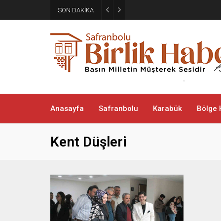
SON DAKİKA
İstanbul Boğazı’nda gemi trafi
Anasayfa
Safranbolu
Karabük
Bölge 
Kent Düşleri