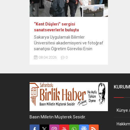
“Kent Düşleri” sergisi
sanatseverlerle buluştu
Sakarya Uygulamalı Bilimler
Üniversitesi akademisyeni ve fotoğraf
sanatçısı Öğretim Görevlisi Ersin
Berk’in dördüncü kişisel fotoğraf
08.04.2026
0
sergisi olan ‘Kent Düşleri’, Sakarya
Meslek Yüksekokulu’nda açıldı. Sergi,
7 Nisan 2026 tarihinde çok sayıda
öğrenci ve akademisyenin katılımıyla
izleyiciyle buluştu. Sakarya MYO
KURUM
Gazetecilik ve Habercilik Programı
Öğretim Görevlisi Ersin Berk’in
objektifinden çıkan 25 eserin...
Künye /
Basın Milletin Müşterek Sesidir.
Hakkım