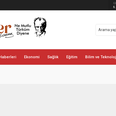
G
ği çift yönlü askıya alındı
6
Haberleri
Ekonomi
Sağlık
Eğitim
Bilim ve Teknoloj