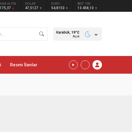
RAM ALTIN
DOLAR
EURO
BIST 100
.175,37
47,5127
54,8153
13.458,10
Karabük,
19
°C
Açık
i
Resmi İlanlar