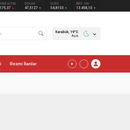
RAM ALTIN
DOLAR
EURO
BIST 100
.175,37
47,5127
54,8153
13.458,10
Karabük,
19
°C
Açık
i
Resmi İlanlar