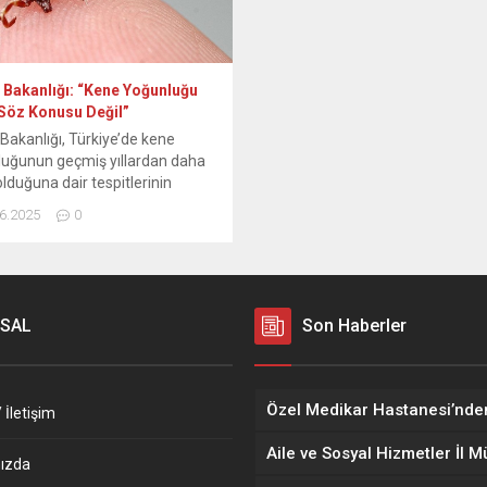
 Bakanlığı: “Kene Yoğunluğu
 Söz Konusu Değil”
 Bakanlığı, Türkiye’de kene
uğunun geçmiş yıllardan daha
olduğuna dair tespitlerinin
adığını ve kenelerden bulaştığı
6.2025
0
n Kırım Kongo Kanamalı Ateşi
 hastalığıyla mücadelenin
lıkla sürdüğünü bildirdi.
ıktan yapılan yazılı açıklamada,
e’nin coğrafi açıdan kenelerin
SAL
Son Haberler
asına elverişli koşullara sahip
e olduğu belirtildi. Kenelerin
olarak hayvancılığın yapıldığı ve
rın...
 İletişim
ızda