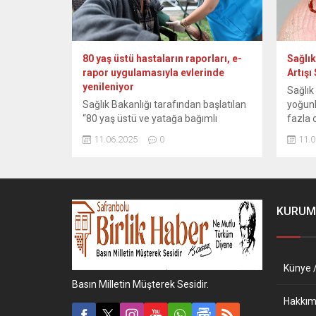
80 yaş üstü hastaların raporları, e-
Sağlık
rapor uygulamasıyla evlerinde
Artışı
yenileniyor
Sağlık
Sağlık Bakanlığı tarafından başlatılan
yoğunl
“80 yaş üstü ve yatağa bağımlı
fazla 
bireyler için e-rapor uygulaması”,
bulunm
11.06.2025
0
11.0
yaşlıların hastaneye gitmesine gerek
biline
kalmadan sağlık raporlarını
(KKKA)
yenilemelerine olanak sağlıyor. Sağlık
kararlı
Bakanı Kemal Memişoğlu’nun
Bakanl
talimatıyla 26 Mayıs’ta başlayan
Türkiy
KURUM
uygulama kapsamında, sağlık
çoğalm
çalışanları 80 yaş üzeri ve yatağa
bir ülk
bağımlı bireyleri evlerinde veya
yoğun 
kaldıkları kurumlarda ziyaret ederek
otlakla
Künye /
sağlık...
Basın Milletin Müşterek Sesidir.
Hakkım