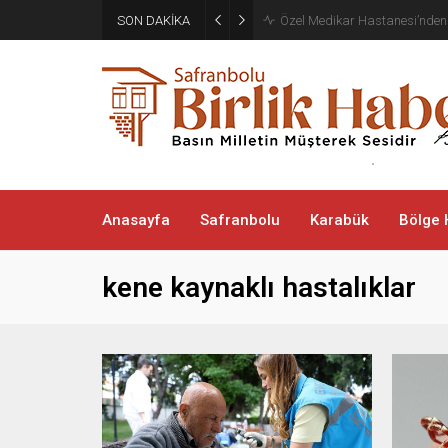
Aile ve Sosyal Hizmetler İl M
SON DAKİKA
Çantası
Anasayfa
Safranbolu
Karabük
Bölge 
kene kaynaklı hastalıklar