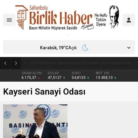
Karabük,
19
°C
Açık
Türkiye, Suudi Arabistan ve Pakistan Ortak Savunma Anlaşması imzaladı
GRAM ALTIN
DOLAR
EURO
BIST 100
6.175,37
47,5127
54,8153
13.458,10
Kayseri Sanayi Odası