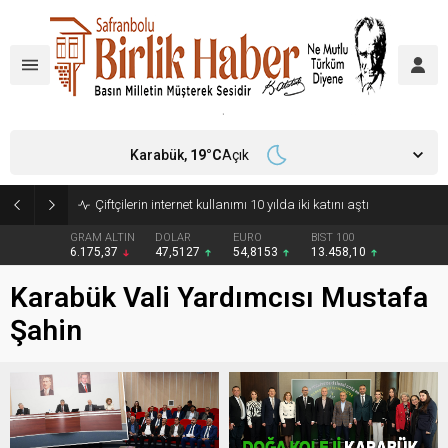
Karabük,
19
°C
Açık
Çiftçilerin internet kullanımı 10 yılda iki katını aştı
GRAM ALTIN
DOLAR
EURO
BIST 100
6.175,37
47,5127
54,8153
13.458,10
Karabük Vali Yardımcısı Mustafa
Şahin