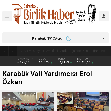
Karabük,
19
°C
Açık
Aile ve Sosyal Hizmetler İl Müdürlüğü’nden Yeni Doğan Bebekler İçin Destek Çantası
GRAM ALTIN
DOLAR
EURO
BIST 100
6.175,37
47,5127
54,8153
13.458,10
Karabük Vali Yardımcısı Erol
Özkan