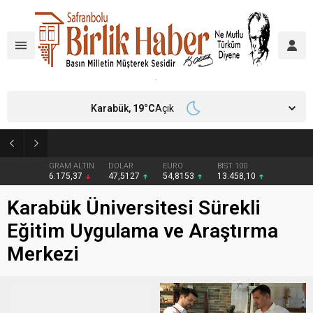
Karabük,
19
°C
Açık
Karabük’te Organ Bağışı Bilgilendirme Toplantısı Düzenlendi
GRAM ALTIN
DOLAR
EURO
BIST 100
6.175,37
47,5127
54,8153
13.458,10
Karabük Üniversitesi Sürekli
Eğitim Uygulama ve Araştırma
Merkezi