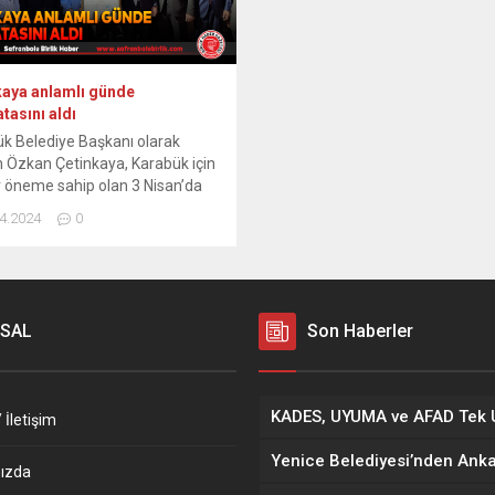
kaya anlamlı günde
tasını aldı
k Belediye Başkanı olarak
n Özkan Çetinkaya, Karabük için
ir öneme sahip olan 3 Nisan’da
asını aldı. 31 Mart Yerel
4.2024
0
erinde ipi önde göğüsleyen
 Çetinkaya mazbatasını almak
eldiği Karabük Adalet Sarayı’nda
bir kalabalık karşıladı. Kendini
ayan vatandaşlarla tek tek
SAL
Son Haberler
şan ve hasbihal eden Çetinkaya,
m...
 İletişim
ızda