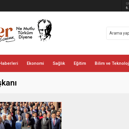
G
a’da Turizm ve Yatırım Çıkarması
6
Haberleri
Ekonomi
Sağlık
Eğitim
Bilim ve Teknoloj
şkanı