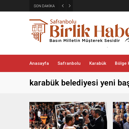
SON DAKİKA
Yenice Belediyesi’nden Ankar
Anasayfa
Safranbolu
Karabük
Bölge 
karabük belediyesi yeni ba