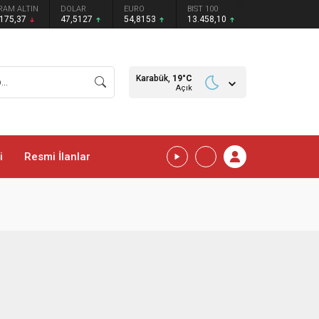
RAM ALTIN
DOLAR
EURO
BIST 100
.175,37
47,5127
54,8153
13.458,10
Karabük,
19
°C
Açık
i
Resmi İlanlar