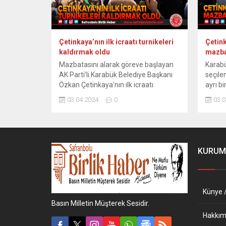
Çetinkaya’nın ilk icraatı turnikeleri
Çetin
kaldırmak oldu
mazba
Mazbatasını alarak göreve başlayan
Karabü
AK Parti’li Karabük Belediye Başkanı
seçile
Özkan Çetinkaya’nın ilk icraatı
ayrı b
belediye girişindeki turnikeleri
mazbat
03.04.2024
0
03.0
kaldırmak oldu. 31 Mart Mahalli
Seçiml
İdareler seçiminde Karabük Belediye
Özkan
Başkanlığı görevine getirilen Özkan
için g
Çetinkaya İlçe Seçim Kurulu Başkanı
yoğun 
Hakim Caner Yılmaz’dan mazbatasını
karşıl
KURUM
aldı. Başkan Çetinkaya’ya AK Parti
tokala
Karabük Milletvekilleri Cem Şahin ile
İl Seçi
Ali Keskinkılıç,...
Künye /
Basın Milletin Müşterek Sesidir.
Hakkım