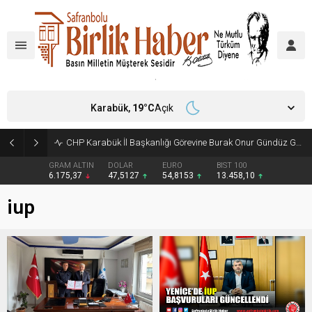
Karabük,
19
°C
Açık
CHP Karabük İl Başkanlığı Görevine Burak Onur Gündüz Getirildi
GRAM ALTIN
DOLAR
EURO
BIST 100
6.175,37
47,5127
54,8153
13.458,10
iup