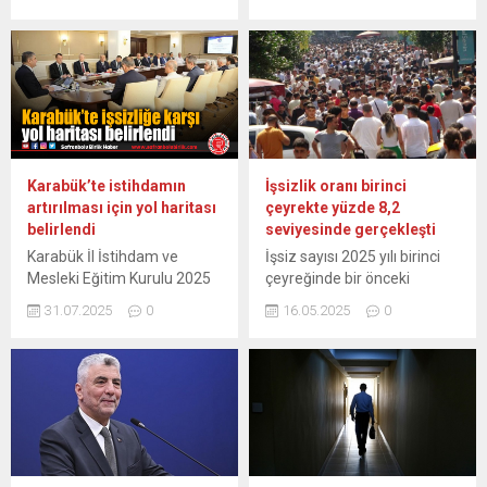
2024 yılına göre artarak
yüzde 8 oldu. Türkiye
%11,3 seviyesine yükseldi.
İstatistik Kurumu (TÜİK),
Karabük’teki işsizlik oranı,
temmuz ayına ilişkin iş gücü
Türkiye İstatistik Kurumu
istatistiklerini açıkladı. Buna
(TÜİK) tarafından açıklanan
göre, Türkiye genelinde 15
verilere göre, 2024 yılına
ve daha yukarı yaş
göre artarak %11,3
grubundaki işsiz sayısı,
seviyesinde gerçekleşti.
temmuzda bir önceki aya
TÜİK verilerine göre,
kıyasla 164 bin azalışla 2
Karabük’te istihdamın
İşsizlik oranı birinci
Karabük’teki işsizlik oranı
milyon 828 bin kişi...
artırılması için yol haritası
çeyrekte yüzde 8,2
2024 yılına kıyasla artarak
belirlendi
seviyesinde gerçekleşti
%11,3 seviyesine çıktı....
Karabük İl İstihdam ve
İşsiz sayısı 2025 yılı birinci
Mesleki Eğitim Kurulu 2025
çeyreğinde bir önceki
yılı üçüncü toplantısı yapıldı
çeyreğe göre 183 bin kişi
31.07.2025
0
16.05.2025
0
Karabük Valiliği himayesinde
azalarak 2 milyon 884 bin
düzenlenen İl İstihdam ve
kişi oldu. İşsizlik oranı ise 0,4
Mesleki Eğitim Kurulu’nun
puanlık azalış ile yüzde 8,2
2025 yılı üçüncü toplantısı,
seviyesinde gerçekleşti.
Valilik toplantı salonunda
Türkiye İstatistik Kurumu
gerçekleştirildi. Toplantıya
(TÜİK), 2025 yılı birinci
kurul üyeleri ile kamu kurum
çeyrek İşgücü İstatistikleri’ni
ve kuruluşlarının temsilcileri
açıkladı. Hanehalkı İşgücü