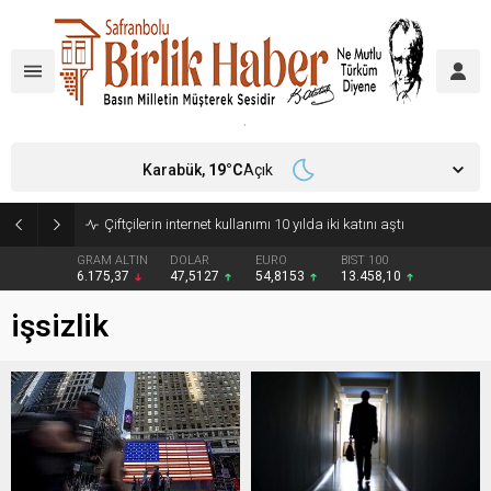
Karabük,
19
°C
Açık
Çiftçilerin internet kullanımı 10 yılda iki katını aştı
GRAM ALTIN
DOLAR
EURO
BIST 100
6.175,37
47,5127
54,8153
13.458,10
işsizlik