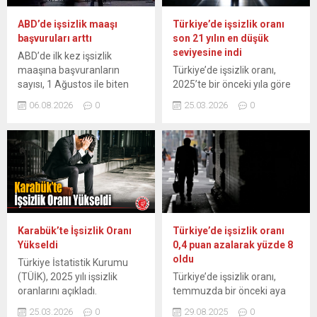
ABD’de işsizlik maaşı
Türkiye’de işsizlik oranı
başvuruları arttı
son 21 yılın en düşük
seviyesine indi
ABD’de ilk kez işsizlik
maaşına başvuranların
Türkiye’de işsizlik oranı,
sayısı, 1 Ağustos ile biten
2025’te bir önceki yıla göre
haftada 199 bine çıkmasına
0,4 puan azalışla, yüzde
06.08.2026
0
25.03.2026
0
karşın piyasa beklentisinin
8,3’e geriledi. Türkiye
altında gerçekleşti. ABD
İstatistik Kurumu (TÜİK),
Çalışma Bakanlığı, işsizlik
geçen yıla ilişkin iş gücü
maaşı başvurularına ilişkin
istatistiklerini açıkladı. Buna
haftalık verileri açıkladı.
göre, ülke genelinde işsiz
Buna göre, ülkede ilk kez
sayısı geçen yıl 2024’e
işsizlik maaşı başvurusu
kıyasla, 147 bin kişi azalarak
yapanların sayısı 1 Ağustos
2 milyon 966 bin kişi oldu.
ile biten haftada önceki
İşsizlik oranı, geçen yıl bir...
Karabük’te İşsizlik Oranı
Türkiye’de işsizlik oranı
haftaya kıyasla 1000 kişi...
Yükseldi
0,4 puan azalarak yüzde 8
oldu
Türkiye İstatistik Kurumu
(TÜİK), 2025 yılı işsizlik
Türkiye’de işsizlik oranı,
oranlarını açıkladı.
temmuzda bir önceki aya
Karabük’teki işsizlik oranı,
göre 0,4 puan azalarak
25.03.2026
0
29.08.2025
0