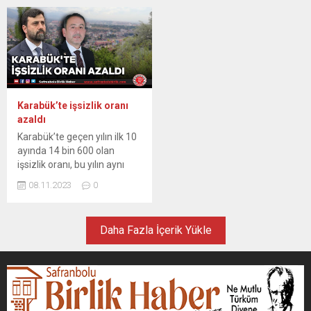
azalarak yüzde 8,7
gençlere yönelik bir dizi
seviyesinde gerçekleşti.
istihdama yönelik
Türkiye İstatistik Kurumu
çalışmaların olduğunu
(TÜİK), Şubat ayı işgücü
bununla birlikte işverenlere
verisini açıkladı. Hanehalkı
de kolaylıklar sunulduğunu
İşgücü Araştırması
söyledi. Karabük Çalışma ve
sonuçlarına göre; 15 ve
İş Kurumu (İŞKUR) İl Müdürü
daha yukarı yaştaki
Ferhat Sarıçam, gençlerin
Karabük’te işsizlik oranı
kişilerde...
odak noktasında olduğu
azaldı
işbaşı eğitim programının,
Karabük’te geçen yılın ilk 10
işverenlere ve katılımcılara...
ayında 14 bin 600 olan
işsizlik oranı, bu yılın aynı
döneminde yüzde 10,3
08.11.2023
0
azalışla 13 bin 94’e geriledi.
AK Parti İl Başkanlığından
yapılan açıklamada, ocak-
Daha Fazla İçerik Yükle
ekim döneminde
kentte, Karabük Demir ve
Çelik Fabrikası (KARDEMİR),
Türkiye Taşkömürü Kurumu
(TTK), Gençlik ve Spor İl
Müdürlüğü, Milli Eğitim