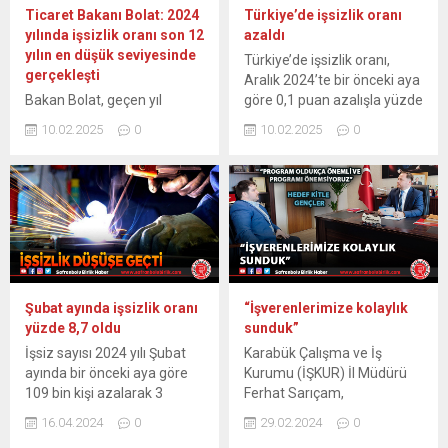
katıldı. Toplantıda,
Araştırması sonuçlarına
Ticaret Bakanı Bolat: 2024
Türkiye’de işsizlik oranı
Karabük’te istihdamın
göre; 15 ve daha...
yılında işsizlik oranı son 12
azaldı
artırılması ve işsizliğin
yılın en düşük seviyesinde
Türkiye’de işsizlik oranı,
azaltılması amacıyla
gerçekleşti
Aralık 2024’te bir önceki aya
alınabilecek tedbirler...
Bakan Bolat, geçen yıl
göre 0,1 puan azalışla yüzde
işsizlik oranının son 12 yılın
8,5’e düştü. Türkiye İstatistik
10.02.2025
0
10.02.2025
0
en düşük seviyesine
Kurumu (TÜİK), Aralık
gerilediğini belirterek
2024’e ilişkin iş gücü
“İhracatta uyguladığımız
istatistiklerini açıkladı. Buna
destekler ve ticaret
göre, Türkiye genelinde 15
diplomasisi faaliyetlerimizle
ve daha yukarı yaş
ihracat performansımız
grubundaki işsiz sayısı,
istihdamı destekleyen bir
Aralık 2024’te bir önceki aya
ivme yaratmaktadır” dedi.
kıyasla 39 bin azalarak 3
Ticaret Bakanı Ömer Bolat,
milyon 26...
Şubat ayında işsizlik oranı
“İşverenlerimize kolaylık
sosyal medya hesabından
yüzde 8,7 oldu
sunduk”
yaptığı paylaşımda, Türkiye
İşsiz sayısı 2024 yılı Şubat
Karabük Çalışma ve İş
İstatistik Kurumunun (TÜİK)
ayında bir önceki aya göre
Kurumu (İŞKUR) İl Müdürü
açıkladığı Aralık 2024
109 bin kişi azalarak 3
Ferhat Sarıçam,
dönemine ilişkin sanayi
milyon 78 bin kişi oldu.
dezavantajlı gruplar,
üretim endeksi...
16.04.2024
0
29.02.2024
0
İşsizlik oranı ise 0,3 puan
kadınlar, engelliler, özellikle