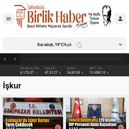
Karabük,
19
°C
Açık
Türkiye, Suudi Arabistan ve Pakistan Ortak Savunma Anlaşması imzaladı
GRAM ALTIN
DOLAR
EURO
BIST 100
6.175,37
47,5127
54,8153
13.458,10
İşkur