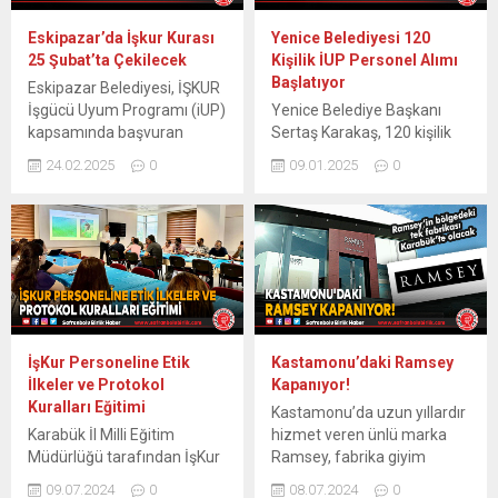
Eskipazar’da İşkur Kurası
Yenice Belediyesi 120
25 Şubat’ta Çekilecek
Kişilik İUP Personel Alımı
Başlatıyor
Eskipazar Belediyesi, İŞKUR
İşgücü Uyum Programı (iUP)
Yenice Belediye Başkanı
kapsamında başvuran
Sertaş Karakaş, 120 kişilik
adaylar için kura çekiminin
yeni bir İUP personel
24.02.2025
0
09.01.2025
0
Yarın saat 10.00’da
alımının başladığını duyurdu.
Eskipazar Gençlik
Yenice Belediye Başkanı
Merkezi’nde noter
Sertaş Karakaş, ilçede 120
huzurunda
kişilik yeni bir İUP personel
gerçekleştirileceğini
alımının başlatıldığını
duyurdu. Eskipazar
açıkladı. Belediye ve Yenice
Belediyesi, İŞKUR İşgücü
Kaymakamlığı işbirliğinde
Uyum Programı (iUP)
yapılacak bu alım, 10 ay
kapsamında istihdam
süreli olarak
İşKur Personeline Etik
Kastamonu’daki Ramsey
edilmek üzere başvuran
gerçekleştirilecek.
İlkeler ve Protokol
Kapanıyor!
adayların kura çekimiyle
Başvurular, 20-24 Ocak
Kuralları Eğitimi
Kastamonu’da uzun yıllardır
belirleneceğini açıkladı. Kura
2025 tarihleri arasında
Karabük İl Milli Eğitim
hizmet veren ünlü marka
çekimi, 25 Şubat 2025 Salı
yapılabilecek. Vatandaşlar,...
Müdürlüğü tarafından İşKur
Ramsey, fabrika giyim
günü saat 10.00’da
personeline “Kamuda Etik
mağazasını kapatma kararı
Eskipazar...
09.07.2024
0
08.07.2024
0