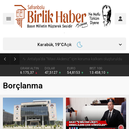
Karabük,
19
°C
Açık
Antalya’da “Mavi Akdeniz” için koruma kalkanı oluşturuldu
GRAM ALTIN
DOLAR
EURO
BIST 100
6.175,37
47,5127
54,8153
13.458,10
Borçlanma