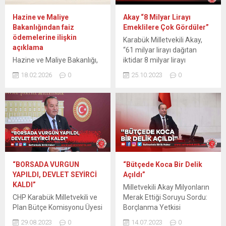
Hazine ve Maliye
Akay “8 Milyar Lirayı
Bakanlığından faiz
Emeklilere Çok Gördüler”
ödemelerine ilişkin
Karabük Milletvekili Akay,
açıklama
“61 milyar lirayı dağıtan
Hazine ve Maliye Bakanlığı,
iktidar 8 milyar lirayı
ocak ayında gerçekleşen
emeklilere çok gördüler”
18.02.2026
0
25.10.2023
0
yüksek faiz ödemesinin,
dedi Emeklilere 5 Bin Lira
borçlanma maliyetlerindeki
ikramiye verilmesinde
ani artıştan veya program
içeren 35 Sıra Sayılı
dönemindeki faiz
Konutların Turizm Amaçlı
artışlarından
Kiralanmasına ve Bazı
kaynaklanmadığını bildirdi.
Kanunlarda Değişiklik
Bakanlıktan faiz
Yapılmasına Dair Torba
ödemelerine ilişkin açıklama
Kanun’un TBMM Genel Kurul
yapıldı. Son dönemde
görüşmeleri sürüyor.
“BORSADA VURGUN
“Bütçede Koca Bir Delik
kamuoyunda ocak ayına
Getirilen düzenleme
YAPILDI, DEVLET SEYİRCİ
Açıldı”
ilişkin faiz ödemelerine dair
hakkında konuşan CHP
KALDI”
Milletvekili Akay Milyonların
yapılan değerlendirmeler
Karabük Milletvekili ve...
CHP Karabük Milletvekili ve
Merak Ettiği Soruyu Sordu:
üzerine açıklama
Plan Bütçe Komisyonu Üyesi
Borçlanma Yetkisi
yapılmasına ihtiyaç
Cevdet Akay, TBMM’de
Kapsamındaki Tutar Yerel
duyulduğu belirtilen
29.08.2023
0
14.07.2023
0