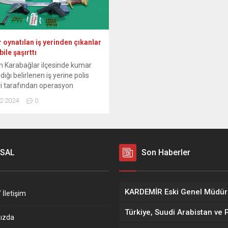
oynatılan iş yerinden çıkanlar
bile şaşırttı
in Karabağlar ilçesinde kumar
dığı belirlenen iş yerine polis
ri tarafından operasyon
endi. Adreste yapılan
2.2024
0
arda, 2 ruhsatsız tabanca, kılıç,
eçeteye tabi haplar ve 2 farklı
adına düzenlenmiş 920 bin TL
 borç senedi ele geçirildi. İzmir
ş Şube Müdürlüğü Ahlak Büro
SAL
Son Haberler
i ekipleri, Karabağlar ilçesi
 Mahallesi’nde...
 İletişim
ızda