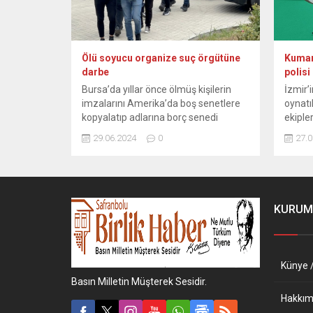
Ölü soyucu organize suç örgütüne
Kumar 
darbe
polisi 
Bursa’da yıllar önce ölmüş kişilerin
İzmir’
imzalarını Amerika’da boş senetlere
oynatıl
kopyalatıp adlarına borç senedi
ekiple
düzenleyerek mirasçılarından
düzenl
29.06.2024
0
27.0
arsalarına haciz yolu ile bu borçları
aramal
tahsil eden organize suç örgütü
yeşil r
çökertildi. Suç örgütünün bu yolla
şahıs 
mağdur ettiği kişilerden milyonlarca
bedelli
lira dolandırdığı ortaya çıktı. Edinilen
Asayi
KURUM
bilgiye göre, Bursa’nın Gemlik
Amirliğ
ilçesinde 2013 yılında vefat eden
Selvili
E.A.’nın...
Künye /
Basın Milletin Müşterek Sesidir.
Hakkım