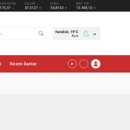
RAM ALTIN
DOLAR
EURO
BIST 100
.175,37
47,5127
54,8153
13.458,10
Karabük,
19
°C
Açık
i
Resmi İlanlar