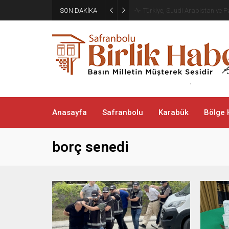
SON DAKİKA
Türkiye, Suudi Arabistan ve
Anasayfa
Safranbolu
Karabük
Bölge 
borç senedi