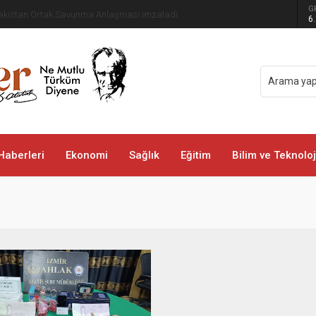
G
 Pakistan Ortak Savunma Anlaşması imzaladı
6
Haberleri
Ekonomi
Sağlık
Eğitim
Bilim ve Teknoloj