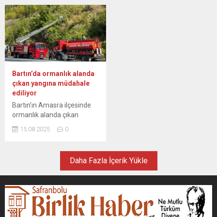
ardından Türkiye’deki
Mahallesi’nde tarlada
dördüncü durağı olan
yakılan ateş, rüzgarın
Samsun’a ulaştı. Kruvaziyer
etkisiyle anız yangınına
turizminde hız kesmeyen
dönüştü. Alevler tarlanın
Samsun, bugün Rus
bitişiğindeki ağaçlık alana
turistlere ev sahipliği yaptı.
sıçradı. İhbar üzerine
Astoria Grande isimli
bölgeye itfaiye ekipleri ile
kruvaziyer, Soçi’den Türkiye
Orman İşletme Müdürlüğü
Bartın’da ormanlık alanda
karasularına girerek İzmir,
arazözleri, su tankerleri ve
çıkan yangına müdahale
İstanbul ve Bartın
TOMA sevk edildi. Tarladaki
ediliyor
limanlarına uğradıktan
alevleri kontrol altına alan
Bartın’ın Amasra ilçesinde
sonra öğle saatlerinde...
ekiplerin ağaçlık...
ormanlık alanda çıkan
yangın havadan ve karadan
15.08.2025
0
müdahaleyle kontrol altına
alındı. Ahatlar köyü
mevkisindeki ormanlık
Daha Fazla İçerik Yükle
alanda henüz
belirlenemeyen nedenle
yangın çıktı. İhbar üzerine
bölgeye çok sayıda itfaiye
ekibi ile arazöz ve yangın
söndürme helikopteri sevk