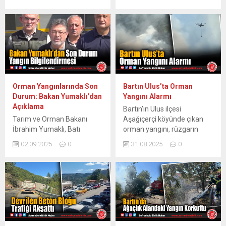
İstatistikleri kapsamında
İddiaya göre, Şadırvan
Karabük’te müze sayısı 4’e,
Caddesi Aşağı Sokak’taki
müzelerdeki toplam eser
berberde 3 husumetlisiyle
sayısı ise 436′ ulaştı. Şehirde
karşılaşan D.R.U, yanındaki
toplam 159 sit alanı
silahla ateş etti. İhbar
bulunuyor. Türkiye İstatistik
üzerine bölgeye polis ve
Kurumu (TÜİK) verilerine
sağlık ekipleri sevk edildi.
göre, 2024 yılında Türkiye
Bartın Devlet Hastanesine
genelinde müze sayısı %5
kaldırılan 3 kişiden ikisinin
Orman Yangınlarında Son
Bartın Ulus’ta Orman
artışla 636’ya yükseldi.
sağlık durumunun ciddiyetini
Durum: Bakan Yumaklı’dan
Yangını Alarmı
Müzelerin 217’si Kültür ve
koruduğu öğrenildi. Polisin
Açıklama
Bartın’ın Ulus ilçesi
Turizm...
geniş...
Tarım ve Orman Bakanı
Aşağıçerçi köyünde çıkan
İbrahim Yumaklı, Batı
orman yangını, rüzgarın
Karadeniz ve diğer
etkisiyle hızla büyüyerek
02.09.2025
0
31.08.2025
0
bölgelerdeki orman
çevredeki vatandaşları ve
yangınlarına ilişkin güncel
ekipleri alarma geçirdi.
bilgileri paylaştı. Bakan
Yangın Hızla Büyüyor Küre
Yumaklı, Karabük’teki Eflani
Dağları Milli Parkı’na yakın
yangınının yoğun
bölgede başlayan yangın,
müdahalelerle kontrol altına
rüzgarın etkisiyle kısa
alınmaya çalışıldığını ve
sürede yayıldı. Ormanlık
bölgenin yangın
alanın kritik konumu,