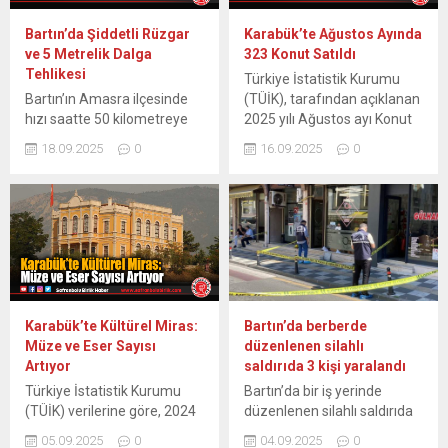
Bartın’da Şiddetli Rüzgar
Karabük’te Ağustos Ayında
ve 5 Metrelik Dalga
323 Konut Satıldı
Tehlikesi
Türkiye İstatistik Kurumu
Bartın’ın Amasra ilçesinde
(TÜİK), tarafından açıklanan
hızı saatte 50 kilometreye
2025 yılı Ağustos ayı Konut
ulaşan şiddetli rüzgar
Satış İstatistiklerine göre
18.09.2025
0
16.09.2025
0
nedeniyle denizde 5 metreyi
Karabük’te geçen ay 323
aşan dalgalar oluştu.
konut satışı gerçekleşti.
Amasra’da kuvvetli rüzgar
Türkiye İstatistik Kurumu
etkisini gösterdi. Hızı saatte
(TÜİK), 2025 yılı Ağustos
50 kilometreye ulaşan
ayına ilişkin konut satış
rüzgarın etkisiyle denizde
istatistiklerini yayımladı.
dalga boyu 5 metreyi aştı.
Buna göre, Türkiye
Olumsuz hava koşulları
genelinde konut satışları
nedeniyle denize
Ağustos ayında geçen yılın
Karabük’te Kültürel Miras:
Bartın’da berberde
açılamayan balıkçılar,
aynı ayına göre %6,8 artarak
Müze ve Eser Sayısı
düzenlenen silahlı
teknelerini limana güçlükle
143...
Artıyor
saldırıda 3 kişi yaralandı
bağladı. Bazı vatandaşlar,
Türkiye İstatistik Kurumu
Bartın’da bir iş yerinde
dev dalgaları...
(TÜİK) verilerine göre, 2024
düzenlenen silahlı saldırıda
yılı Kültürel Miras
ikisi ağır 3 kişi yaralandı.
05.09.2025
0
04.09.2025
0