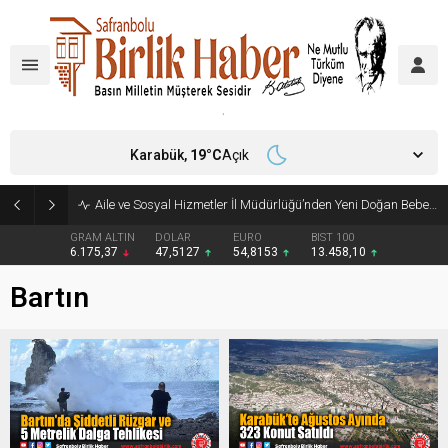
Karabük,
19
°C
Açık
Aile ve Sosyal Hizmetler İl Müdürlüğü’nden Yeni Doğan Bebekler İçin Destek Çantası
GRAM ALTIN
DOLAR
EURO
BIST 100
6.175,37
47,5127
54,8153
13.458,10
Bartın