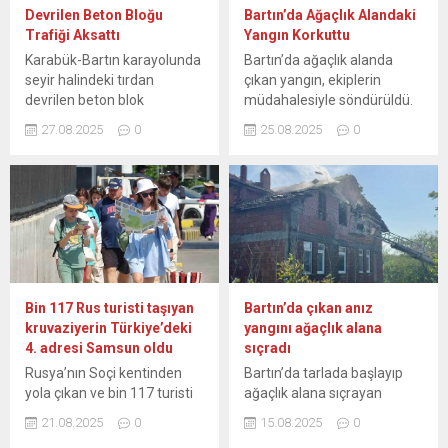
mücadelesinde ön plana
yetkililerde endişe yarattı.
Devrilen Beton Bloğu
Bartın’da Ağaçlık Alandaki
çıktığını ifade etti. Tarım ve
Vatandaşlar Tahliye Ediliyor
Trafiği Aksattı
Yangın Korkuttu
Orman Bakanı İbrahim
Yangın nedeniyle köydeki
Karabük-Bartın karayolunda
Bartın’da ağaçlık alanda
Yumaklı, “Karabük Eflani’de
vatandaşlar, hayvanlarını
seyir halindeki tırdan
çıkan yangın, ekiplerin
başlayan yangın, bölgedeki
ve...
devrilen beton blok
müdahalesiyle söndürüldü.
ekiplerin özverili...
nedeniyle uzun araç
Orduyeri Mahallesi’ndeki
27.08.2025
0
25.08.2025
0
kuyrukları oluştu. Karabük-
ağaçlık alanda yangın çıktı.
Bartın karayolunun Soğuksu
Alevler rüzgarın da etkisiyle
mevkisinde dün tırdan
yayılırken etrafı yoğun
devrilen beton bloğun
duman kapladı. İhbar
kaldırılması için çalışma
üzerine bölgeye itfaiye
başlatıldı. Çalışma nedeniyle
ekipleri sevk edildi. Evlere
yol çift yönlü trafiğe
bitişik alandaki yangın,
kapatıldı. Kapanan yol
ekiplerin müdahalesiyle
sonrası bölgede uzun araç
söndürülürken bölgede
Bin 117 Rus turisti taşıyan
Bartın’da çıkan anız
kuyrukları oluştu. Yarım
soğutma çalışması
kruvaziyerin Türkiye’deki
yangını ağaçlık alana
saatlik çalışmada vinç
başlatıldı.
4. adresi Samsun oldu
sıçradı
yardımıyla beton bloğun
Rusya’nın Soçi kentinden
Bartın’da tarlada başlayıp
kaldırılması ile...
yola çıkan ve bin 117 turisti
ağaçlık alana sıçrayan
taşıyan kruvaziyer, İzmir,
yangına müdahale ediliyor.
21.08.2025
0
15.08.2025
0
İstanbul ve Bartın’ın
Merkeze bağlı Ağdacı