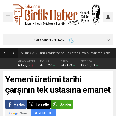
Karabük,
19
°C
Açık
Türkiye, Suudi Arabistan ve Pakistan Ortak Savunma Anlaşması imzaladı
GRAM ALTIN
DOLAR
EURO
BIST 100
6.175,37
47,5127
54,8153
13.458,10
Yemeni üretimi tarihi
çarşının tek ustasına emanet
Paylaş
Tweetle
Gönder
ABONE OL