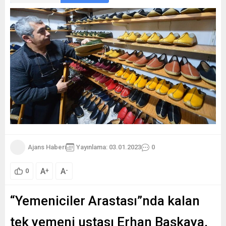
Ajans Haberi
Yayınlama: 03.01.2023
0
A
A
+
-
0
“Yemeniciler Arastası”nda kalan
tek yemeni ustası Erhan Başkaya,