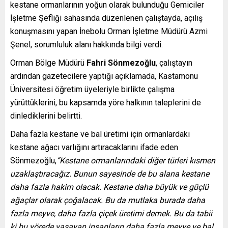
kestane ormanlarının yoğun olarak bulunduğu Gemiciler
İşletme Şefliği sahasında düzenlenen çalıştayda, açılış
konuşmasını yapan İnebolu Orman İşletme Müdürü Azmi
Şenel, sorumluluk alanı hakkında bilgi verdi.
Orman Bölge Müdürü
Fahri Sönmezoğlu
, çalıştayın
ardından gazetecilere yaptığı açıklamada, Kastamonu
Üniversitesi öğretim üyeleriyle birlikte çalışma
yürüttüklerini, bu kapsamda yöre halkının taleplerini de
dinlediklerini belirtti.
Daha fazla kestane ve bal üretimi için ormanlardaki
kestane ağacı varlığını artıracaklarını ifade eden
Sönmezoğlu,
“Kestane ormanlarındaki diğer türleri kısmen
uzaklaştıracağız. Bunun sayesinde de bu alana kestane
daha fazla hakim olacak. Kestane daha büyük ve güçlü
ağaçlar olarak çoğalacak. Bu da mutlaka burada daha
fazla meyve, daha fazla çiçek üretimi demek. Bu da tabii
ki bu yörede yaşayan insanların daha fazla meyve ve bal