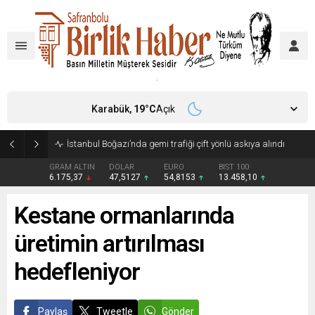
Karabük,
19
°C
Açık
İstanbul Boğazı’nda gemi trafiği çift yönlü askıya alındı
GRAM ALTIN
DOLAR
EURO
BIST 100
6.175,37
47,5127
54,8153
13.458,10
Kestane ormanlarında
üretimin artırılması
hedefleniyor
Paylaş
Tweetle
Gönder